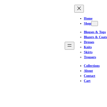
Home
Shop
Blouses & Tops
Blazers & Coats
Dresses
Knits
Skirts
Trousers
Collections
About
Contact
Cart