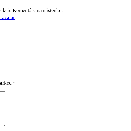
sekciu Komentáre na nástenke.
ravatar
.
marked
*